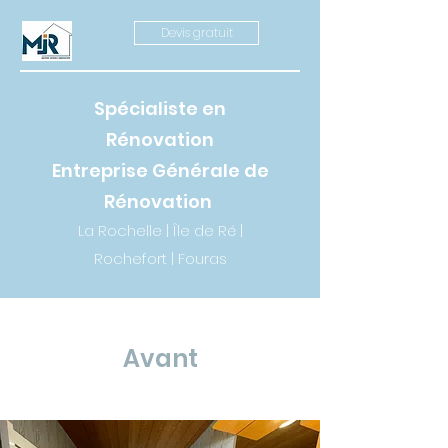
Devis gratuit
Spécialiste en
Rénovation
Entreprise Générale de
Rénovation
La Rochelle | Île de Ré |
Rochefort | Fouras
Avant